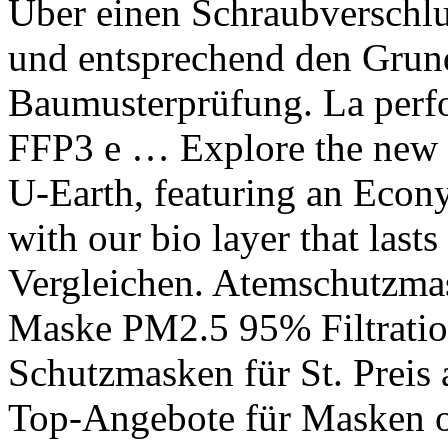
Über einen Schraubverschluss oder … Sie sind EU konform und entsprechend den Grundlagen der EU Baumusterprüfung. La performance è paragonabile ad una FFP3 e … Explore the new U-Mask Model 2 developed by U-Earth, featuring an Econyl cover and replaceable refill with our bio layer that lasts up to 200 hours. Zum Vergleich Vergleichen. Atemschutzmaske 100 Stück ICOCO® FFP2 Maske PM2.5 95% Filtration Gesichtsmaske Vliesstoff Schutzmasken für St. Preis ab 26,89 Euro (28.12.2020). Top-Angebote für Masken online entdecken bei eBay. Mund-Nasen-Masken online kaufen bei OTTO » Mehrweg Community-Masken Einweg-Masken für Kinder & Erwachsene » Jetzt schnell bestellen! Sie kaufen somit nicht nur bei uns, als deutschem Händler, sondern auch ein Maske die komplett von A bis Z in Deutschland produziert wurde. Jetzt meist versandkostenfrei kaufen! Exact mask specification as worn by the team The refill features four layers of filtration, is. The mask is very comfortable and good looking, it's great that it's reusable and the high quality of the filter. Wiederverwendbare Maske sind Mehrweg-Modelle mit hohem Tragekomfort und guter Atemluftventilation, die Sie immer wieder einsetzen können. The €19 refill lasts up to 200 hours and it is easily interchangeable. U-Mask is a U-Earth Biotech product and part of Pure Air Zone project. Worauf beim Tragen eines Mundschutzes zu achten ist . FFP3 Atemschutzmasken im Angebot Große Auswahl Schutz vor Viren, Staub und Schimmelpilzen FFP3 Atemschutzmasken jetzt bestellen! Einfache OP- Masken durchweichen in der Regel nach rund 20 Minuten ununterbrochenem Tragen. Schlüssel, Handy, Geldbeutel, Maske - … Please note: If the products are out of stock, please check back later. Die Mundschutzmasken sind zertifizierte Medizinprodukte. Esplora la nuova U-Mask Model 2, con una cover in lycra Econyl ed un refill intercambiabile innovativo dalla durata di 200 ore di utilizzo effettivo. FFP2-Masken kaufen bei Satiata. U-Mask is the first biotech mask super effective against viruses, bacteria and air pollution. Auf Grund der weltweiten Pandemie des Virus SARS-CoV-2 ist der verfügbare und lieferbare Bestand an Schutzmasken nach EN 149 auf ein sehr kritisches Niveau gesunken. Vor allem für den beruflichen Zweck ist die Maske gut geeignet. U-Earth Biotech Ltd. 38 Craven Street. Mund und Nasenschutz im Angebot Große Auswahl Top Marken Viele Bezahlmöglichkeiten Mund und Nasenschutz jetzt bestellen! © 2020 U-Earth Biotech, all rights reserved. Die Masken sind mit einem wechselbaren Atemschutzfilter ausgestattet, der in vielen Schutzklassen und Schutzstufen angeboten wird. U-Mask offers superior protection against pollution, viruses and bacteria thanks to the exclusive biolayer developed by U-Earth. The cover can be washed in the washing machine at 30 °C while the refill can be cleaned with a damp cloth or a sanitized tissue. Großes Mundschutz-Sortiment: FFP2, FFP3-Schutzfaktor Atemschutzmasken auf real.de Jetzt bestellen! Compliant with the EN14683 standard, the only standard that takes into account BFE (Bacterial Filtration Efficiency), U-Mask protects the user and those around them from contagion for up to 200 hours of effective use. The Econyl Lycra cover is made from recycled ocean plastics. Mund- u. Nasenmaske Gesichtsmaske GEBOL blau 3-lagig, ... Community Maske Gesichtsmaske Stoffmaske Hammer Workwear schwarz, Größe M (4) Noch nicht bewertet ab 6,78 € * / ST. Online bestellbar; reservierbar; Top-Artikel. The result is an extremely comfortable fit for prolonged periods. Zum Masken Shop. Email: info@u-mask.eu Explore the brand new U-Mask Model 2 collaboration with (RED), featuring superior protection against viruses, bacteria, and air pollution. We are experiencing unprecedented demand and we are constantly restocking our products. Masken kaufen: Welche Atem- und Gesichtsmasken Sie tragen sollen Modell Notaufnahme oder Etsy? FFP2 Maske Atemschutzmaske, Konformität mit EN 149:2001 + A1:2009, Maske mit mehrschichtigem Filtersystem, freier und bequemer Atem (20X) 4,2 von 5 Sternen 9 29,90 € 29,90 € (1,50 €/Stück) U-Mask is comparable to an FFP2 & FFP3 standard of protection. Umask Model 2 black, army, desert, cloud, babylon. Wie beim Kauf eines Pullovers oder einer Hose ist auch bei einer Mund- … Mit hohem Komfort schützen Sie sich so vor festen und flüssigen Aerosolen, Stäuben, Nebel und Rauch – selbst wenn der Einsatz einmal länger dauert. Wann benutzt man eine Gasmaske? Online-Einkauf von Atemschutzmasken - Masken & Atemschutzmasken mit großartigem Angebot im Baumarkt Shop. 17.11.2020 13:00 Julia Maehner. It's also environmentally friendly. Einer dies