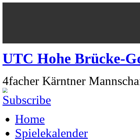
UTC Hohe Brücke-Got
4facher Kärntner Mannschaf
Home
Spielekalender