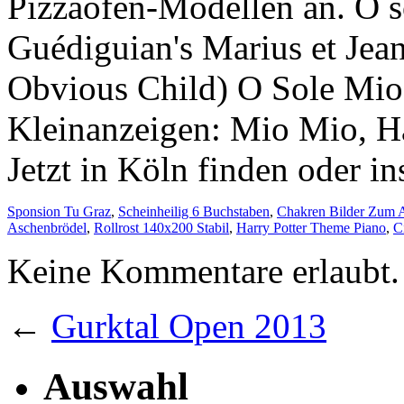
Pizzaofen-Modellen an. O 
Guédiguian's Marius et Jean
Obvious Child) O Sole Mio 
Kleinanzeigen: Mio Mio, Ha
Jetzt in Köln finden oder in
Sponsion Tu Graz
,
Scheinheilig 6 Buchstaben
,
Chakren Bilder Zum 
Aschenbrödel
,
Rollrost 140x200 Stabil
,
Harry Potter Theme Piano
,
C
Keine Kommentare erlaubt.
←
Gurktal Open 2013
Auswahl