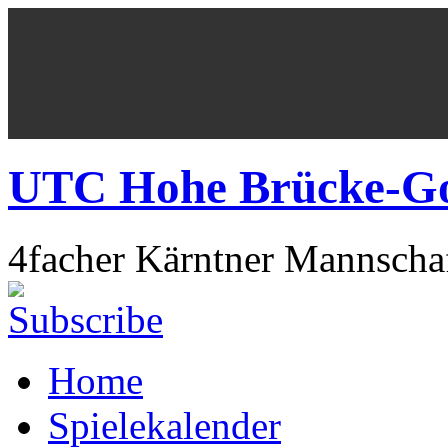
UTC Hohe Brücke-Got
4facher Kärntner Mannschaf
Home
Spielekalender