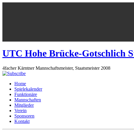
UTC Hohe Brücke-Gotschlich S
4facher Kärntner Mannschaftsmeister, Staatsmeister 2008
Home
Spielekalender
Funktionäre
Mannschaften
Mitglieder
Verein
Sponsoren
Kontakt