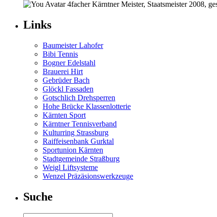
4facher Kärntner Meister, Staatsmeister 2008, ge
Links
Baumeister Lahofer
Bibi Tennis
Bogner Edelstahl
Brauerei Hirt
Gebrüder Bach
Glöckl Fassaden
Gotschlich Drehsperren
Hohe Brücke Klassenlotterie
Kärnten Sport
Kärntner Tennisverband
Kulturring Strassburg
Raiffeisenbank Gurktal
Sportunion Kärnten
Stadtgemeinde Straßburg
Weigl Liftsysteme
Wenzel Präzäsionswerkzeuge
Suche