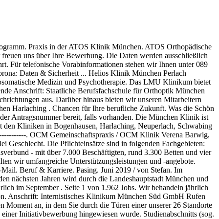
 an der TUM. Beschreiben Sie uns das gewünschte Einsatzgebiet und den bevorzugten Standort. Einfach jetzt online bewerben. Forschung, Ausbildung und Krankenversorgung auf internationalem Spitzenniveau: Die Kliniken sind die maßgeblichen Leistungsträger der Medizin an der Technischen Universität München (TUM). Welcome to Ludwig-Maximilians-Universität München - the University in the heart of Munich. Freitag 11:00 Uhr bis 12:00 Uhr und nach Vereinbarung (nicht während der Ferien) Sekretariat. Bitte nutzen Sie die Zugangsdaten aus dieser E-Mail, um eine Bewerbung für die Klinik anzulegen. Genau deshalb ist die Zeit reif für eine Klinik, die anders denkt. Hier … Die München Klinik - an fünf Standorten im Münchener Stadtgebiet. ... Karriere am LMU Klinikum. Die München Klinik ist eine gemeinnützige Organisation und der offizielle Gesundheitsversorger der Stadt München. Das Besondere für die Patientinnen und Patienten: Sie können direkt von Erkenntnissen profitieren, die die Mediziner und Medizinerinnen in der Forschung gewinnen. Jetzt bewerben. 21, … Abschnitt der Ärztlichen Prüfung) in München bestanden haben, besteht bei rechtzeitiger Beantragung ein Übernahmeanspruch in das 1. Wir freuen uns über Ihre Bewerbung per E-Mail oder Post. Das passiert, nachdem Sie die Bewerbung versendet haben: Chancengleichheit ist für uns mehr als eine gesetzliche Pflicht. Die Klinik stellt sich vor. Die München Klinik ist eine gemeinnützige Organisation und der offizielle Gesundheitsversorger der Stadt München. Die München Klinik ist mit rund 7.000 Mitarbeiterinnen und Mitarbeitern, einer eigenen Akademie und Berufsfachschule das größte kommunale Klinikunternehmen in Süddeutschland. Wir tun das das ganze Jahr über, rund um die Uhr - ob im patientennahen Dienst oder in der Verwaltung. Gestalten Sie mit uns die neue München Klinik! Neben höchsten Standards in der Behandlung bieten eine leistungsfähige Infrastruktur und moderne Gebäude den Rahmen für einen attraktiven Arbeitsplatz, an dem unsere Mitarbeiterinnen und Mitarbeiter gern tätig sind. Wir bringen uns täglich mit hohem Einsatz in unsere Aufgabe ein. Klinikum als Arbeitgeber; Stellenangebote; Express-Bewerbung Pflege; Lehrkrankenhaus TU München. Mit den Kliniken in Bogenhausen, Harlaching, Neuperlach, Schwabing und Thalkirchner Straße bietet die München Klinik eine umfassende Versorgung … Besuchen Sie uns: Service Desk Campus München Arcisstr. 6, 81369 München bewerbung@ocm-muenchen.de . Werden Sie jetzt Teil unseres Teams – wir freuen uns auf Ihre Bewerbung! LMU is recognized as one of Europe's premier academic and research institutions. Bitte halten Sie Ihre Bewerber- oder Antragsnummer bereit, falls vorhanden. Mit den Kliniken in Bogenhausen, Harlaching, Neuperlach, Schwabing und Thalkirchner Straße bietet die München Klinik eine umfassende Versorgung auf höchstem medizinischem und pflegerischem Niveau. "go42tum") or TUM e-mail address and your password, or continue without logging in.. Wir sind Deutschlands zweitgrößter kommunaler Krankenhausverbund - mit über 7.000 Beschäftigten, rund 3.300 Betten und vier Häusern der Maximalversorgung. Jetzt Job finden So erreichen Sie uns. Durch klare Aufgabenverteilung - etwa in der Pflege - können sich unsere Mitarbeiter auf ihre Kernkompetenz