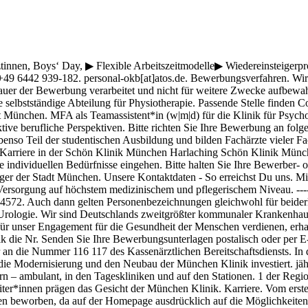
. jährlich im September . Seite 1 von 1.962 Jobs. Wir behandeln jährlich rund 15.500 Kinder und Jugendliche an zehn Standorten in Oberbayern – ambulant, in den Tageskliniken und auf den Stationen. 1 der Region. Anschrift: Internistisches Klinikum München Süd GmbH Rufen Sie uns an oder schicken Sie uns eine E-Mail. Über 7.000 MüK-Arbeiter*innen prägen das Gesicht der München Klinik. Karriere. Vom ersten Moment an, in dem Sie durch die Türen einer unserer 26 Standorte treten, … Ich habe mich 2018 initiativ im Klinikum der LMU München beworben, da auf der Homepage ausdrücklich auf die Möglichkeiten einer Initiativbewerbung hingewiesen wurde. Studienabschnitts (sog. Kontakt & Anreise. ... 81679 München +49 (0)89 92794 - 0 +49 (0)89 92794 - 1501; Mail senden; München - Pasing. Univ.-Prof. Dr. Stephanie E. Combs, Direktorin der Klinik für RadioOnkologie und Strahlentherapie am Universitätsklinikum rechts der Isar der Technischen Universität München (TUM), im Gespräch. Wo kann ich als Beste von den Allerbesten lernen? Bewerbung, Zulassung und Immatrikulation Die Ludwig-Maximilians-Universität München bietet unter Studien- und Lehrangebot eine Vielzahl von Studienfächern mit der jeweiligen Zuordnung zu den Studiengängen (d.h. Abschlußarten) an. Schwerbehinderte Bewerberinnen und Bewerber werden bei gleicher Eignung besonders berücksichtigt.Ihre persönlichen Daten rund um Ihre Bewerbung behandeln wir mit Sorgfalt und höchster Vertraulichkeit.Werden Sie Teil der München Klinik und bereichern Sie unser engagiertes Team.Stellennr. Implaneo Dental Clinic, München, Germany. : 20754. www.muenchen-klinik.de Karriere am LMU Klinikum. So schnell wie möglich erhalten Sie von uns eine Nachricht, ob wir Sie in einem persönlichen Gespräch kennenlernen möchten. Unser Anspruch. 1 der Region. Das Tropeninstitut bietet in der Walk-through-Station eine Testung auf SARS-CoV … Wir tun das das ganze Jahr über, rund um die Uhr - ob im patientennahen Dienst oder in der Verwaltung. Werden Sie Teil des Teams. Berufliches Schulzentrum für Gesundheitsberufe München. Die Schön Klinik München Harlaching ist Münchens größte Spezialklinik für Beschwerden des Bewegungsapparats. Im Fachbereich wird Ihre Bewerbung hinsichtlich Eignung und Qualifikation gesichtet. Hier stehen Sie im Mittelpunkt: Karriere, Chancengleichheit, Soziale Leistungen, Familienorientierung, Gesundheitsförderung sowie Ihre Fort- & Weiterbildung. Telefonzeiten: Montag – Donnerstag: 09:00 – 15:00 Uhr Freitag: 09:00 – 12:00 Uhr. Das kbo-Heckscher-Klinikum blickt auf eine über 90-jährige Geschichte zurück: die großzügige Spende von Carl August Heckscher, einem deutschen Auswanderer in die USA, machte die Gründung der Heckscher-Klinik 1929 möglich. Das Klinikum der Universität München zählt zu den größten und forschungsstärksten Universitätsklinika in Deutschland und Europa. Schreiben Sie uns: studium(at)tum.de. Season’s Greetings "Ladies and Gentlemen, dear members of LMU Munich, a year that has demanded a lot from us all is coming to an end. In der Klinik für Psychiatrie und Psychotherapie des LMU-Klinikums sind etwa 300 Mitarbeiter beschäftigt. Approbationsurkunde, Berufsurkunde, Arbeitszeugnisse). Für unsere München Klinik Harlaching suchen wir zum nächstmöglichen Zeitpunkt eine/einen. Schön, dass Sie sich für die Schön Klinik als Arbeitgeber interessieren. 1. klinisches Fachsemester) an der LMU oder