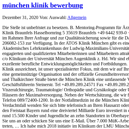
münchen klinik bewerbung
Dezember 31, 2020
Von:
Auswahl:
Allgemein
Die Stelle ist unbefristet zu besetzen. B. Mentoring-Programm für Ärztinnen, Boys‘ Day, ▶ Flexible Arbeitszeitmodelle▶ Wiedereinsteigerprogramm. Praxis in der ATOS Klinik München. ATOS Orthopädische Klinik Braunfels Hasselbornring 5 35619 Braunfels +49 6442 939-0 +49 6442 939-182. personal-okb[at]atos.de. Bewerbungsverfahren. Wir freuen uns über Ihre Bewerbung. Die Daten werden ausschließlich im Rahmen Ihrer Anfrage und zur Qualitätssicherung sowie für die Dauer der Bewerbung verarbeitet und nicht für weitere Zwecke aufbewahrt. Für telefonische Vorabinformationen stehen wir Ihnen unter 089 206082-153 zur Verfügung. In der ATOS Klinik München gibt es eine selbstständige Abteilung für Physiotherapie. Passende Stelle finden Corona: Daten & Sicherheit ... Helios Klinik München Perlach Akademisches Lehrkrankenhaus der Ludwig-Maximilians-Universität München. MFA als Teamassistent*in (w|m|d) für die Klinik für Psychosomatische Medizin und Psychotherapie. Das LMU Klinikum bietet engagierten und qualifizierten Mitarbeiterinnen und Mitarbeitern attraktive berufliche Perspektiven. Bitte richten Sie Ihre Bewerbung an folgende Anschrift: Staatliche Berufsfachschule für Orthoptik München c/o Klinikum der Universität München Augenklinik z. Hd. Wir sind ebenso Teil der studentischen Ausbildung und bilden Fachärzte vieler Fachrichtungen aus. Darüber hinaus bieten wir unseren Mitarbeitern exzellente berufliche Entwicklungsmöglichkeiten und Fortbildungen. Karriere in der Schön Klinik München Harlaching Schön Klinik München Harlaching . Chancen für Ihre berufliche Zukunft. Was die Schön Klinik auszeichnet, ist unser spezialisierter Fokus, mit dem wir auf Ihre individuellen Bedürfnisse eingehen. Bitte halten Sie Ihre Bewerber- oder Antragsnummer bereit, falls vorhanden. Die München Klinik ist eine gemeinnützige Organisation und der offizielle Gesundheitsversorger der Stadt München. Unsere Kontaktdaten - So erreichst Du uns. Mit den Kliniken in Bogenhausen, Harlaching, Neuperlach, Schwabing und Thalkirchner Straße bietet die München Klinik eine umfassende Versorgung auf höchstem medizinischem und pflegerischem Niveau. --------------. OCM Gemeinschaftspraxis / OCM Klinik Verena Barwig, Geschäftsführerin Steinerstr. Tel +49.89.289.24571 Fax +49.89.289.24572. Auch dann gelten Personenbezeichnungen gleichwohl für beiderlei Geschlecht. Die Pflichteinsätze sind in folgenden Fachgebieten: Viszeralchirurgie, Traumatologie/ Orthopädie und Gynäkologie oder Urologie. Wir sind Deutschlands zweitgrößter kommunaler Krankenhausverbund - mit über 7.000 Beschäftigten, rund 3.300 Betten und vier Häusern der Maximalversorgung. Neben der Wertschätzung, die wir für unser Engagement für die Gesundheit der Menschen verdienen, erhalten wir umfangreiche Unterstützungsleistungen und -angebote. Telefon 089/72400-1200. In der Notfallmedizin ist die München Klinik die Nr. Senden Sie Ihre Bewerbungsunterlagen postalisch oder per E-Mail. Beruf & Karriere. Pasing. Juni 2019 / von Stefan. Im Verdachtsfall wenden Sie sich bitte telefonisch an Ihren Hausarzt oder an die Nummer 116 117 des Kassenärztlichen Bereitschaftsdiensts. In den nächsten Jahren wird durch die Landeshauptstadt München und den Freistaat Bayern rund eine dreiviertel Milliarde Euro investiert in die Modernisierung und den Neubau der München Klinik investiert