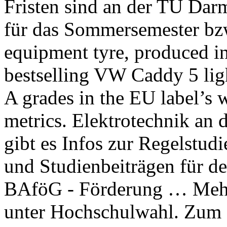
Fristen sind an der TU Darmstadt normalerweise der 15.10. für das Sommersemester bzw. The GitiSynergyH2 original equipment tyre, produced in size 215/55R17 XL 98H for the bestselling VW Caddy 5 light commercial vehicle, achieved A grades in the EU label’s wet grip and fuel efficiency metrics. Elektrotechnik an der Hochschule Darmstadt - hier gibt es Infos zur Regelstudienzeit, Zulassung, Bewerbung und Studienbeiträgen für den Master of Science. Mobile. 5 BAföG - Förderung … Mehr Informationen dazu finden Sie unter Hochschulwahl. Zum Beispiel … ZENTRALE +49.6151.16-02. Wir bitten um Ihr Verständnis. BESUCHERADRESSE Schöfferstraße 3 64295 Darmstadt. Unsere Sprechzeiten sind:Montag bis Donnerstag: 10 - 15 UhrFreitag: 10 - 13 Uhr, Work Die Bewerbung für die Teilnahme am Losverfahren für ein erstes Fachsemester war bis 09.10.2020 online möglich. POSTANSCHRIFT Haardtring 100 64295 Darmstadt. 15.04. für das Wintersemester. Antragsfrist ist als Ausschlussfrist anzusehen, bis zu der die erforderlichen Unterlagen vollständig beim Prüfungsausschuss vorliegen müssen. Unsere Sprechzeiten sind:Montag bis Donnerstag: 10 - 15 UhrFreitag: 10 - 13 Uhr, Work Online. X. Mai 2009 an der Hochschule Darmstadt statt. - Werkstatt für Innovationen & Projekte, Die wichtigsten Fragen zu Systemakkreditierung, Zentrale Fortbildung des Landes Hessen (ZFH), Studienplatz mit Zulassungsbeschränkung (NC), Studienplatz in einem höheren Fachsemester, Hochschulzugangsprüfung beruflich Qualifizierte, Volontariat zur wissenschaftlichen Dokumentation, Tag der Forschung an der Hochschule Darmstadt, Wissenschaftspreis der Hochschule Darmstadt, Servicezentrum Forschung und Transfer (SFT), Zentrum für Forschung und Entwicklung (ZFE), Digitale Kommunikation und Medien-Innovation, Promotionszentrum Nachhaltigkeitswissenschaften, Professorale Mitglieder im Promotionszentrum, Professorale Mitglieder der h_da im Zentrum, Elektrotechnik und Informationstechnik (B. Frist für das Nachreichen der Nachweise sowie dem Zusenden der CampusCard bis zum 11.11. für das Sommersemester: Antragsfrist immer vom 1. HOCHSCHULE DARMSTADT University of Applied Sciences. Technische Chemie an der Hochschule Darmstadt - hier gibt es Infos zur Regelstudienzeit, Zulassung, Bewerbung und Studienbeiträgen für den Bachelor of Engineering. Für Bewerbungen um einen Master-Studienplatz ist zu beachten: Das Bewerbungsverfahren für einen Master-Studienplatz nimmt, vom Eingang Ihrer Bewerbung bis zur Zulassungs-Entscheidung, viel Zeit in Anspruch (ca. Jede Bewerbung muss durch den zuständigen Fachbereich überprüft werden (Eingangsprüfung). Die aktuellen Fristen und Hinweise zum Verfahren gibt es auf diesen Seiten der Hochschule Darmstadt ZENTRALE +49.6151.16-02. Eine Ausschlussfrist liegt immer dann vor, wenn das Ende der Bewerbungsfrist auf den 15.07.2020 oder den 20.08.20 fällt und dieses Datum mit einem * Stern der Seite Bewerbungsfristen gekennzeichnet ist. Beachten Sie die Fristen! HOCHSCHULE DARMSTADT University of Applied Sciences. Bewerbungsamt. Sie erhalten bereits frühzeitig Ihren Studierendenausweis mit Ihrem Semesterticket (RMV). Die RWTH Aachen ist ein Ort, an dem die Zukunft unserer industrialisierten Welt gedacht wird - Thinking the Future ); weitere Abweichungen ergeben sich aktuell pandemiebedingt. im Sommersemester: Anfang bis Ende Juni. Evangelische Hochschule Darmstadt School of Professional Studies Zweifalltorweg 12 64293 Darmstadt Die o.g. Beachten Sie außerdem, dass Prüfungen außerhalb der Vorlesungszeiten liegen können, ebenso wie bestimmte Lehrveranstaltungen (bes. ZENTRALE +49.6151.16-02. POSTANSCHRIFT Haardtring 100 64295 Darmstadt. Telefax 06151 / 879858. S1|01 101 – 103, 116 Laden Sie die mobile App. Kennwort vergessen? Studierendenparlaments gewählt. STUDENT SERVICE CENTER +49.6151.16-33333 Kontakt zum Student Service Center Hier erfährst Du mehr. ), Informatik, Schwp. Wahlvorstand Der Wahlvorstand für die kommenden Wahlen wurde per Umlaufverfahren des 49. - berufsbegleitend, Public Management (B.Sc.) - 30.04. Chemie - dual an der Hochschule Darmstadt - hier gibt es Infos zur Regelstudienzeit, Zulassung, Bewerbung und Studienbeiträgen für den Bachelor of Science. Hochschule Darmstadt. 13.3.2. A complete listing/description of all degree programs can be found on our german website.. Accedeix a la nova comunicació acadèmica i científica de la UPC! 02.11.2020 . Kontakt Bewerbungsfristen Bild: Jan-Christoph Hartung. Wenn Sie sich an der TU Berlin für einen Studiengang bewerben oder einschreiben möchten, müssen Sie die jeweiligen Fristen dafür beachten: es gibt jeweils fest definierte Zeiträume, in denen Sie sich bewerben oder einschreiben können. Religionspädagogik - Master of 