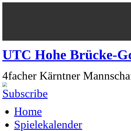
UTC Hohe Brücke-Got
4facher Kärntner Mannschaf
Home
Spielekalender