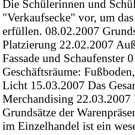
Die Schülerinnen und Schüler führen die Rollenspiele in der "Verkaufsecke" vor, um das Prinzip der Exemplarität zu erfüllen. 08.02.2007 Grundsätze von Warenpräsentation und Platzierung 22.02.2007 Außengestaltung der Verkaufsstelle: Fassade und Schaufenster 01.03.2006 Innengestaltung der Geschäftsräume: Fußboden, Wand- und Deckenges-taltung, Licht 15.03.2007 Das Gesamtkonzept – Visual Merchandising 22.03.2007 Platzierung im Verkaufsraum Grundsätze der Warenpräsentation. Eine Warenpräsentation im Einzelhandel ist ein wesentlicher Teil dieses Entscheidungsprozesses und macht den Unterschied zwischen Kauf und Nichtkauf. Sind Artikel die nicht gut laufen. Weiteres Beispiel: An Halloween wird der Supermarkt Xy dekoriert und es … Wird der Verkaufsraum dekoriert? - richtiger Preis Gleichzeitig kann man auf Messen und Veranstaltungen seine selbstgemachten Werke fernab vom Netz präsentieren, um beispielsweise älteres Publikum anzusprechen. Die korrekte Warenplatzierung richtet sich nach psychologischen Prinzipen und treibt bei gekonnter Umsetzung die Verkaufsförderung an. Kernfrage: Wie werden die Artikel präsentiert? So hast du deine Lieblings-Communitys immer dabei und verpasst nie wieder etwas. So werden verkaufsstarke Artikel zum Beispiel an besonders gut sichtbaren Positionen angeboten. 7 26 1. Fenster schliessen. Die Platzierung sollte in der Nähe der Schnittpunkte der Achsen der jeweiligen Gestaltung liegen (siehe auch Warenpräsentation). Mit der Frage nach der äußeren Erscheinung und dem Charakter der jeweiligen Ware werden entscheidende Eckpunk-te festgelegt, die … Reckzone Ziehen sie den entsprechend Grundsatz an die richtige Stelle Bosanski Deutsch Eesti English Español Français Galego Italiano Lietuvių Magyar Nederlands Polski Português Pусский Român Rätoromanisch Türkçe Čeština Ελληνικά Беларусь България Українська ქართული Beispiel: ein massiver Block Coca Cola bei den alkoholfreien Getränken oder Nivea bei Drogerieartikeln. https://detailhandel.fandom.com/de/wiki/Warenpräsentation?oldid=2055. Menge und Masse Schonung und Pflege Verkaufsaktiveseite Information Zugänglichkeit Gruppierung : Frage: Nennen Sie mir die 6 WPG`s? Plattformen wie DaWanda oder Etsy bieten die perfekte Basis, um Ihre Produkte online zu verkaufen. Um bei der Warenpräsentation einen guten Umsatz zu erzielen, sollte das Sortiment aufgeteilt werden. Die Grundsätze der Warenpräsentation werden von Herrn Muster einwandfrei umgesetzt. Wichtige Waren, Produkte und Angebote sollten dabei so dargeboten werden, dass der Kunde diese mühelos in der Warenfülle wahrnehmen kann. Waren komplett zeigen… Wie Du Dir die Eigenschaften Deines Verkaufsraums zu Nutze machst und wie Du ihn gestalten kannst, um den Kundenstrom zu lenken und so den Umsatz zu steigern, das erkläre… • Verkaufsstarke Flächen sind die Wände und alle rechten Seiten, da sich der Kunde gerne "an der Wand entlang" bewegt und rechts orientiert ist. Eine gelungene Präsentation der Ware steigert den Verkauf und führt zu höherem Umsatz. Bei der Wahl der optimalen Warenpräsentation werden mehrere Faktoren berücksichtigt. Grundsätze der Warenpräsentation Arbeitsblatt für die wichtigsten Grundsätze der Warenpräsentation - LF 4 im Einzelhandel 8 Seiten, zur Verfügung gestellt von gadjan am 31.07.2006 Mann kann sich bei einer Warenpräsentation grundlegend an folgende Warenpräsentationsgrundsätze halten: Kundenstrom: Eine gute Warenpräsentation kann Kaufimpulse auslösen. Die 6 R's: Beispiel: In der Obst- und Gemüseabteilung vom Supermarkt Xy werden rustikale Holzregale eingesetzt, um den Verkauf zu fördern. Um einen eigenen Online-Shop einzurichten, bedarf es heutzutage nicht mehr viel Aufwand. Der letzte Eindruck verkauft. Warenmenge Suchartikel wie Milch werden gerne „in der Ecke“ versteckt, um lange Laufwege und Artikelkontakte zu erzeugen. Die Warenplatzierung und Warenpräsentation umfasst die Gestaltung des Verkaufsraums und die Präsentation der angebotenen Waren. Grundsätze der Warenpräsentation Vertikale Blockbildung: Alle Artikel einer Produktgruppe werden vertikal von oben nach unten als geschlossene Einheit plaziert. Die weiteren Grundsätze können in den Folgestunden mit identischer Methodik und Medienwahl erarbeitet werden. Eine gute Warenpräsentation kann Kaufimpulse auslösen. - Grundsätze der Warenpräsentation - Äußere Verkaufsraumgestaltung - Innere Verkaufsraumgestaltung - Grundprinzipien der Regalanordnung - Kundenlaufstudien - Ladenzonen - Warenanordnung - Positives Einkaufsklima - Innovationen Bei der Warenvorlage müssen einige Dinge betrachtet werden. Und ich habe auch schon 2 mal eine Email bekommen 