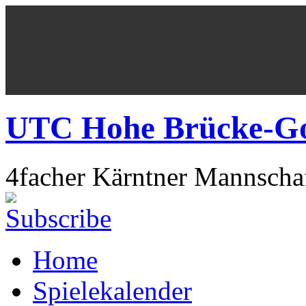
UTC Hohe Brücke-Got
4facher Kärntner Mannschaf
Home
Spielekalender