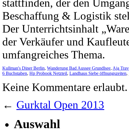
Kullman's Diner Berlin
,
Wanderung Bad Aussee Grundlsee
,
Aja Tra
6 Buchstaben
,
Hp Probook Netzteil
,
Landhaus Siebe öffnungszeiten
,
Keine Kommentare erlaubt.
←
Gurktal Open 2013
Auswahl